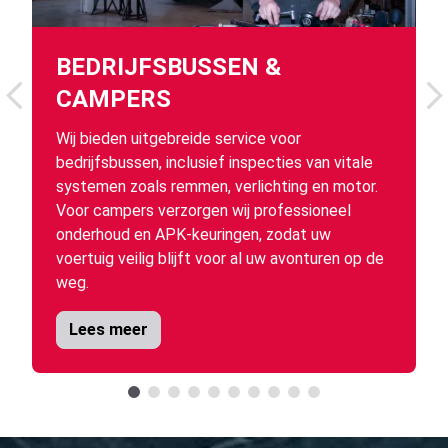
BEDRIJFSBUSSEN &
CAMPERS
Wij bieden uitgebreide service voor
bedrijfsbussen, inclusief inspecties van vitale
systemen zoals remmen, verlichting en motor.
Voor campers verzorgen wij professioneel
onderhoud en APK-keuringen, zodat uw
voertuig veilig blijft voor al uw avonturen op de
weg.
Lees meer