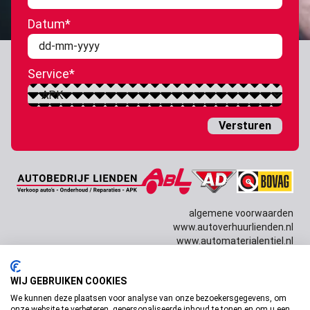
Datum
*
DD
dash
Service
*
MM
dash
JJJJ
algemene voorwaarden
www.autoverhuurlienden.nl
www.automaterialentiel.nl
WIJ GEBRUIKEN COOKIES
Copyright © 2026 Autobedrijf Lienden Design door
Dissabrand
& techniek door
Willem van Dam
We kunnen deze plaatsen voor analyse van onze bezoekersgegevens, om
onze website te verbeteren, gepersonaliseerde inhoud te tonen en om u een