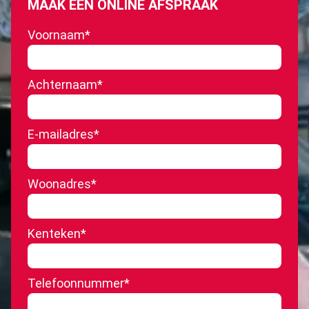
MAAK EEN ONLINE AFSPRAAK
Voornaam
*
Achternaam
*
E-mailadres
*
Woonadres
*
Kenteken
*
Telefoonnummer
*