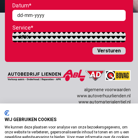
Datum
*
DD
dash
Service
*
MM
dash
JJJJ
algemene voorwaarden
www.autoverhuurlienden.nl
www.automaterialentiel.nl
WIJ GEBRUIKEN COOKIES
Copyright © 2026 Autobedrijf Lienden Design door
Dissabrand
& techniek door
Willem van Dam
We kunnen deze plaatsen voor analyse van onze bezoekersgegevens, om
onze website te verbeteren, gepersonaliseerde inhoud te tonen en om u een
geweldige website-ervaring te bieden. Voor meer informatie over de cookies