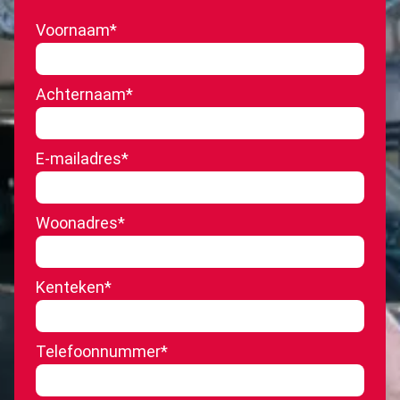
Voornaam
*
Achternaam
*
E-mailadres
*
Woonadres
*
Kenteken
*
Telefoonnummer
*