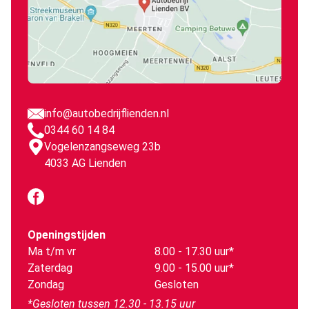
info@autobedrijflienden.nl
0344 60 14 84
Vogelenzangseweg 23b
4033 AG Lienden
Openingstijden
Ma t/m vr
8.00 - 17.30 uur*
Zaterdag
9.00 - 15.00 uur*
Zondag
Gesloten
*Gesloten tussen 12.30 - 13.15 uur