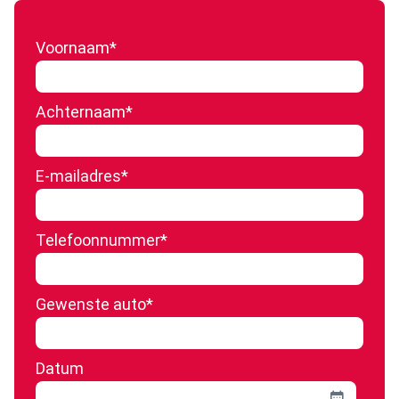
Voornaam
*
Achternaam
*
E-mailadres
*
Telefoonnummer
*
Gewenste auto
*
Datum