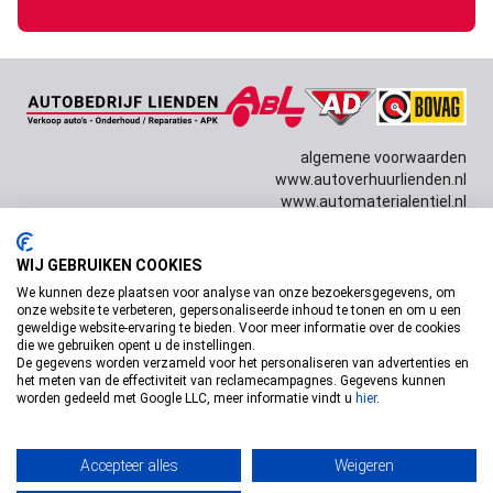
algemene voorwaarden
www.autoverhuurlienden.nl
www.automaterialentiel.nl
WIJ GEBRUIKEN COOKIES
Copyright © 2026 Autobedrijf Lienden Design door
Dissabrand
& techniek door
Willem van Dam
We kunnen deze plaatsen voor analyse van onze bezoekersgegevens, om
onze website te verbeteren, gepersonaliseerde inhoud te tonen en om u een
geweldige website-ervaring te bieden. Voor meer informatie over de cookies
die we gebruiken opent u de instellingen.
De gegevens worden verzameld voor het personaliseren van advertenties en
het meten van de effectiviteit van reclamecampagnes. Gegevens kunnen
worden gedeeld met Google LLC, meer informatie vindt u
hier
.
Accepteer alles
Weigeren