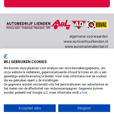
algemene voorwaarden
www.autoverhuurlienden.nl
www.automaterialentiel.nl
Copyright © 2026 Autobedrijf Lienden Design door
Dissabrand
& techniek door
WIJ GEBRUIKEN COOKIES
Willem van Dam
We kunnen deze plaatsen voor analyse van onze bezoekersgegevens, om
onze website te verbeteren, gepersonaliseerde inhoud te tonen en om u een
geweldige website-ervaring te bieden. Voor meer informatie over de cookies
die we gebruiken opent u de instellingen.
De gegevens worden verzameld voor het personaliseren van advertenties en
het meten van de effectiviteit van reclamecampagnes. Gegevens kunnen
worden gedeeld met Google LLC, meer informatie vindt u
hier
.
Accepteer alles
Weigeren