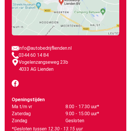
info@autobedrijflienden.nl
0344 60 14 84
Vogelenzangseweg 23b
4033 AG Lienden
Openingstijden
Ma t/m vr
8.00 - 17.30 uur*
Zaterdag
9.00 - 15.00 uur*
Zondag
Gesloten
*Gesloten tussen 12.30 - 13.15 uur