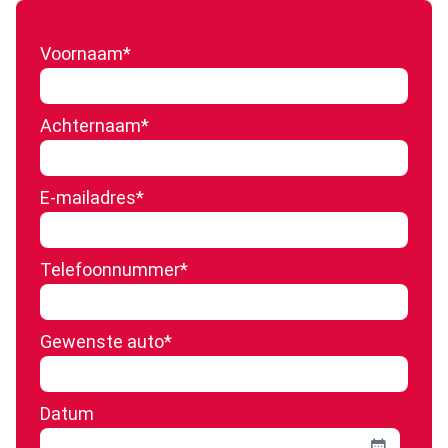
Voornaam
*
Achternaam
*
E-mailadres
*
Telefoonnummer
*
Gewenste auto
*
Datum