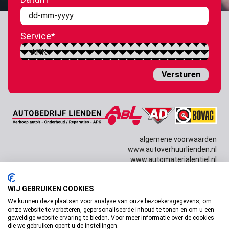
DD
dash
Service
*
MM
dash
JJJJ
algemene voorwaarden
www.autoverhuurlienden.nl
www.automaterialentiel.nl
WIJ GEBRUIKEN COOKIES
Copyright © 2026 Autobedrijf Lienden Design door
Dissabrand
& techniek door
Willem van Dam
We kunnen deze plaatsen voor analyse van onze bezoekersgegevens, om
onze website te verbeteren, gepersonaliseerde inhoud te tonen en om u een
geweldige website-ervaring te bieden. Voor meer informatie over de cookies
die we gebruiken opent u de instellingen.