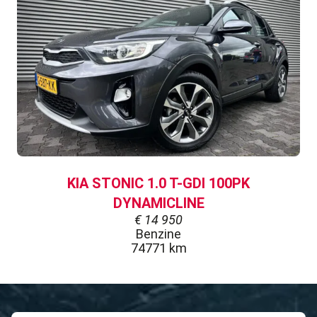
KIA STONIC 1.0 T-GDI 100PK
DYNAMICLINE
€
14 950
Benzine
74771 km