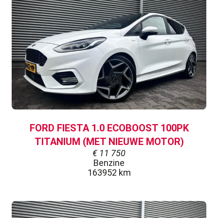
FORD FIESTA 1.0 ECOBOOST 100PK
TITANIUM (MET NIEUWE MOTOR)
€
11 750
Benzine
163952 km