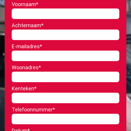
Voornaam
*
Achternaam
*
E-mailadres
*
Woonadres
*
Kenteken
*
Telefoonnummer
*
Datum
*