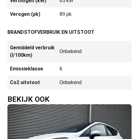
Vermogen (kW)
65 kW
Verogen (pk)
89 pk
BRANDSTOFVERBRUIK EN UITSTOOT
Gemiddeld verbruik
Onbekend
(l/100km)
Emissieklasse
6
Co2 uitstoot
Onbekend
BEKIJK OOK