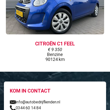
CITROËN C1 FEEL
€
9 350
Benzine
90124 km
KOM IN CONTACT
info@autobedrijflienden.nl
0344 60 14 84