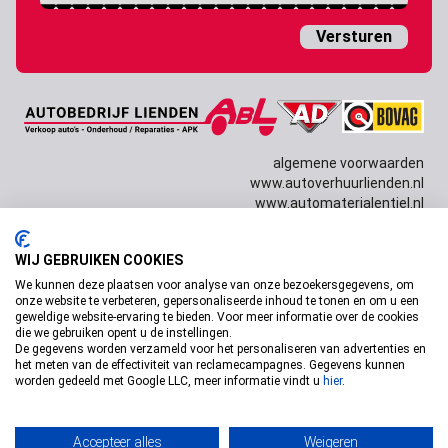
dash
JJJJ
algemene voorwaarden
www.autoverhuurlienden.nl
www.automaterialentiel.nl
WIJ GEBRUIKEN COOKIES
Copyright © 2026 Autobedrijf Lienden Design door
Dissabrand
& techniek door
Willem van Dam
We kunnen deze plaatsen voor analyse van onze bezoekersgegevens, om
onze website te verbeteren, gepersonaliseerde inhoud te tonen en om u een
geweldige website-ervaring te bieden. Voor meer informatie over de cookies
die we gebruiken opent u de instellingen.
De gegevens worden verzameld voor het personaliseren van advertenties en
het meten van de effectiviteit van reclamecampagnes. Gegevens kunnen
worden gedeeld met Google LLC, meer informatie vindt u
hier
.
Accepteer alles
Weigeren