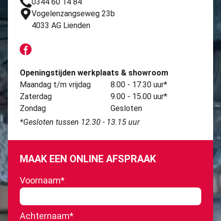
0344 60 14 84
Vogelenzangseweg 23b
4033 AG Lienden
Openingstijden werkplaats & showroom
Maandag t/m vrijdag
8.00 - 17.30 uur*
Zaterdag
9.00 - 15.00 uur*
Zondag
Gesloten
*Gesloten tussen 12.30 - 13.15 uur
MAAK EEN ONLINE AFSPRAAK
Voornaam
*
Achternaam
*