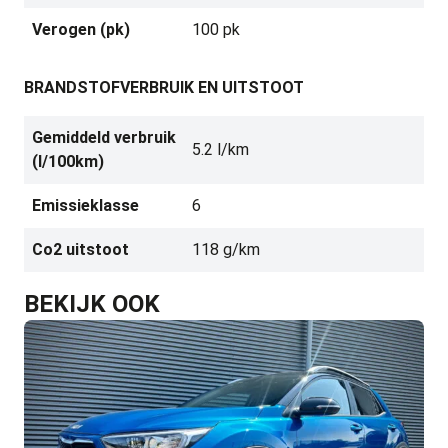
Verogen (pk)
100 pk
BRANDSTOFVERBRUIK EN UITSTOOT
Gemiddeld verbruik
5.2 l/km
(l/100km)
Emissieklasse
6
Co2 uitstoot
118 g/km
BEKIJK OOK