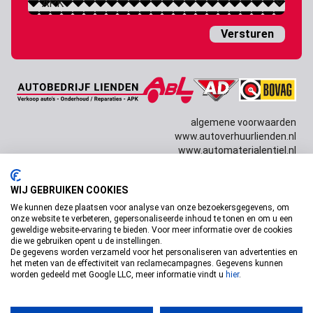
dash
JJJJ
algemene voorwaarden
www.autoverhuurlienden.nl
www.automaterialentiel.nl
WIJ GEBRUIKEN COOKIES
Copyright © 2026 Autobedrijf Lienden Design door
Dissabrand
& techniek door
Willem van Dam
We kunnen deze plaatsen voor analyse van onze bezoekersgegevens, om
onze website te verbeteren, gepersonaliseerde inhoud te tonen en om u een
geweldige website-ervaring te bieden. Voor meer informatie over de cookies
die we gebruiken opent u de instellingen.
De gegevens worden verzameld voor het personaliseren van advertenties en
het meten van de effectiviteit van reclamecampagnes. Gegevens kunnen
worden gedeeld met Google LLC, meer informatie vindt u
hier
.