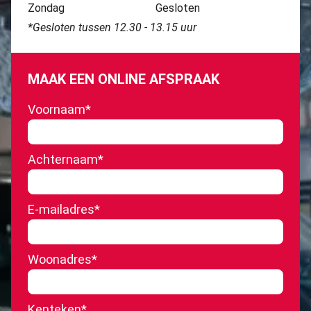
Zondag
Gesloten
*Gesloten tussen 12.30 - 13.15 uur
MAAK EEN ONLINE AFSPRAAK
Voornaam
*
Achternaam
*
E-mailadres
*
Woonadres
*
Kenteken
*