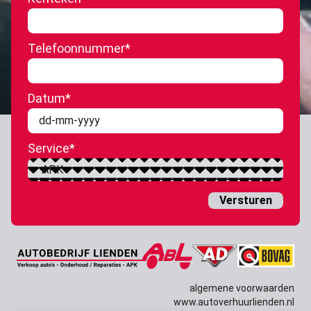
Telefoonnummer
*
Datum
*
DD
dash
Service
*
MM
dash
JJJJ
algemene voorwaarden
www.autoverhuurlienden.nl