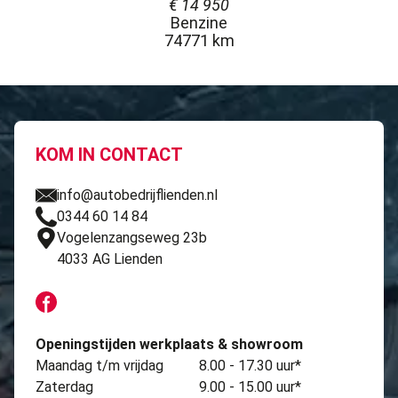
€
14 950
Benzine
74771 km
KOM IN CONTACT
info@autobedrijflienden.nl
0344 60 14 84
Vogelenzangseweg 23b
4033 AG Lienden
Openingstijden werkplaats & showroom
Maandag t/m vrijdag
8.00 - 17.30 uur*
Zaterdag
9.00 - 15.00 uur*