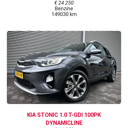
€
24 250
Benzine
149030 km
KIA STONIC 1.0 T-GDI 100PK
DYNAMICLINE