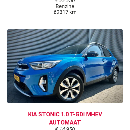
€
22 250
Benzine
62317 km
KIA STONIC 1.0 T-GDI MHEV
AUTOMAAT
€
14 950