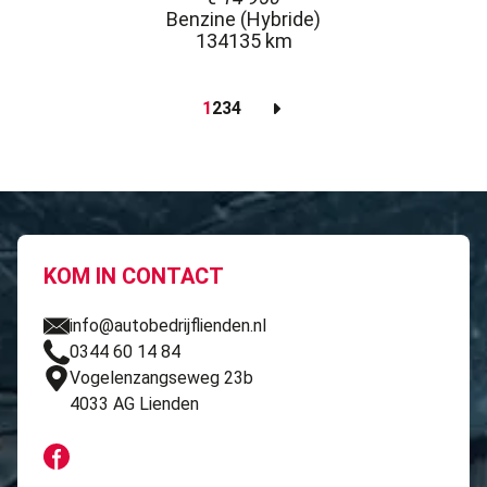
Benzine (Hybride)
134135 km
1
2
3
4
KOM IN CONTACT
info@autobedrijflienden.nl
0344 60 14 84
Vogelenzangseweg 23b
4033 AG Lienden