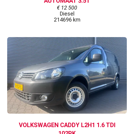
AUTOMAAT 3.5T
€
12 500
Diesel
214696 km
VOLKSWAGEN CADDY L2H1 1.6 TDI
102PK