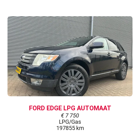
FORD EDGE LPG AUTOMAAT
€
7 750
LPG/Gas
197855 km