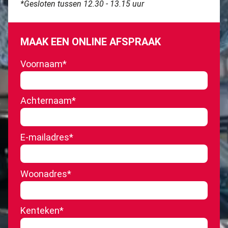
*Gesloten tussen 12.30 - 13.15 uur
MAAK EEN ONLINE AFSPRAAK
Voornaam
*
Achternaam
*
E-mailadres
*
Woonadres
*
Kenteken
*