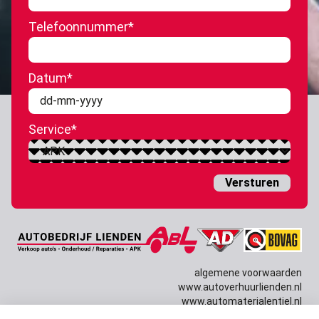
Telefoonnummer
*
Datum
*
DD
dash
Service
*
MM
dash
JJJJ
algemene voorwaarden
www.autoverhuurlienden.nl
www.automaterialentiel.nl