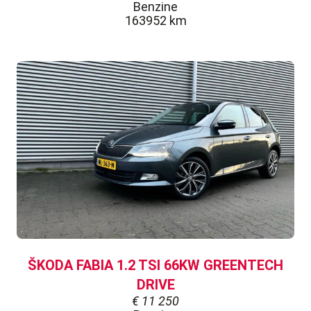
Benzine
163952 km
ŠKODA FABIA 1.2 TSI 66KW GREENTECH
DRIVE
€
11 250