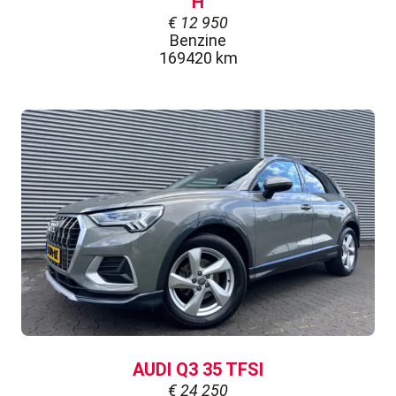
H
€
12 950
Benzine
169420 km
AUDI Q3 35 TFSI
€
24 250