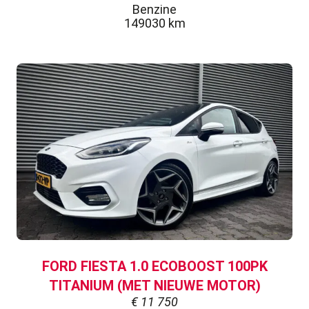
Benzine
149030 km
FORD FIESTA 1.0 ECOBOOST 100PK
TITANIUM (MET NIEUWE MOTOR)
€
11 750