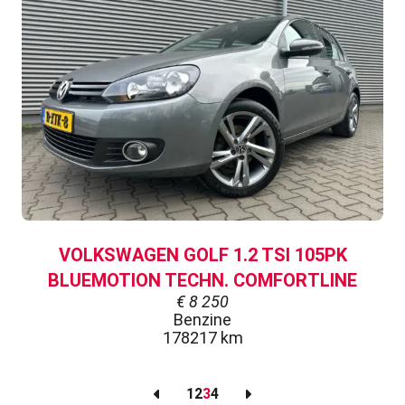
VOLKSWAGEN GOLF 1.2 TSI 105PK
BLUEMOTION TECHN. COMFORTLINE
€
8 250
Benzine
178217 km
1
2
3
4